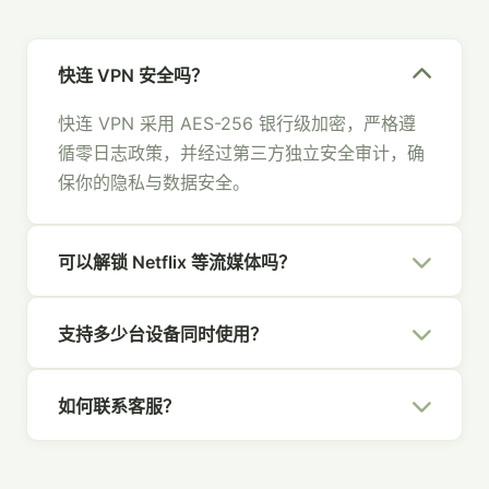
快连 VPN 安全吗？
快连 VPN 采用 AES-256 银行级加密，严格遵
循零日志政策，并经过第三方独立安全审计，确
保你的隐私与数据安全。
可以解锁 Netflix 等流媒体吗？
可以。快连 VPN 拥有专为流媒体优化的节点，
支持多少台设备同时使用？
支持 Netflix、Hulu、Disney+、YouTube 等主
流平台，畅享全球内容。
一个快连 VPN 账号支持 5 台设备同时在线，覆
如何联系客服？
盖你的所有设备，全家共享安全网络。
你可以通过官网右下角的在线聊天、发送邮件至
[email protected]
，或通过社交媒体联系我们，